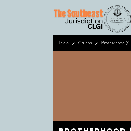
Inicio
Grupos
Brotherhood (
Brotherhood (