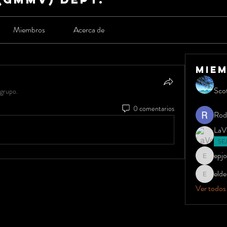
Miembros
Acerca de
Mie
Sco
 grupo.
0 comentarios
Rode
LaVe
SEJ
epj
epjoseph
eld
elderclh
Ver todos