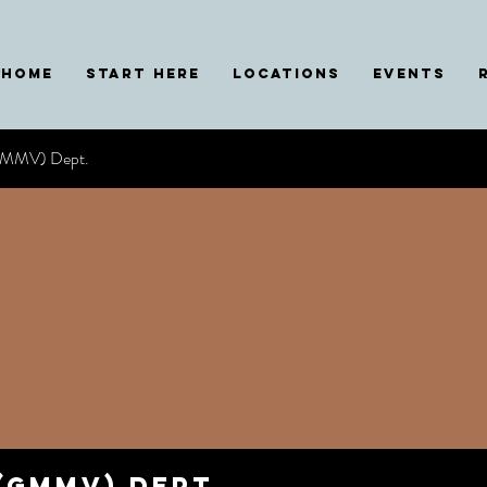
HOME
START HERE
Locations
EVENTS
GMMV) Dept.
GMMV) Dept.