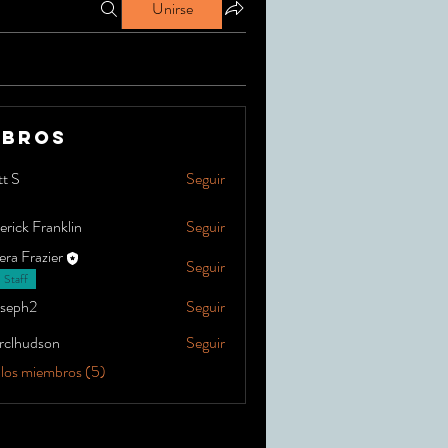
Unirse
mbros
tt S
Seguir
rick Franklin
Seguir
ra Frazier
Seguir
 Staff
oseph2
Seguir
2
erclhudson
Seguir
udson
 los miembros (5)